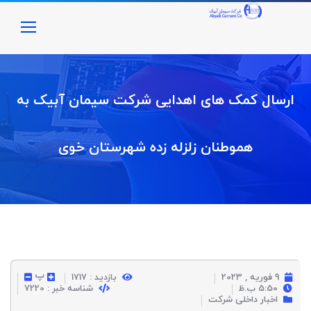
ارسال کمک های اهدایی شرکت سیمان آبیک به
هموطنان زلزله زده شهرستان خوی
پ
9 فوریه , 2023
بازدید : 1717
5:50 ب.ظ
شناسه خبر : 7220
اخبار داخلی شرکت