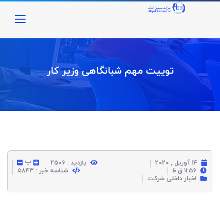
توییت مهم شبانگاهی وزیر کار
پ
14 آوریل , 2020
بازدید : 2506
11:56 ق.ظ
شناسه خبر : 5843
اخبار داخلی شرکت