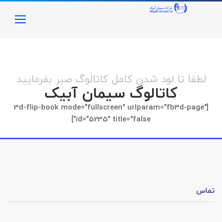
لطفا تا لود شدن کامل کاتالوگ صبر بفرمایید
کاتالوگ سیمان آبیک
[3d-flip-book mode="fullscreen" urlparam="fb3d-page"
id="5235" title="false"]
تماس